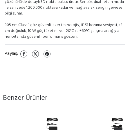
çözünürlükle detaylı 3D nokta bulutu üretir. Sensör, dual-return modu
ile saniyede 1.200.000 noktaya kadar veri sağlayarak zengin çevresel
bilgi sunar.
905 nm Class 1 göz güvenli lazer teknolojisi, IP67 koruma seviyesi, ±3
cm doğruluk, 10 W güç tüketimi ve -20°C ila +60°C çalışma aralığıyla
her ortamda güvenilir performans gösterir.
Paylaş
:
Benzer Ürünler