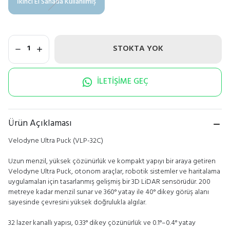
İkinci El Sahada Kullanılmış
STOKTA YOK
1
İLETİŞİME GEÇ
Ürün Açıklaması
Velodyne Ultra Puck (VLP-32C)
Uzun menzil, yüksek çözünürlük ve kompakt yapıyı bir araya getiren
Velodyne Ultra Puck, otonom araçlar, robotik sistemler ve haritalama
uygulamaları için tasarlanmış gelişmiş bir 3D LiDAR sensörüdür. 200
metreye kadar menzil sunar ve 360° yatay ile 40° dikey görüş alanı
sayesinde çevresini yüksek doğrulukla algılar.
32 lazer kanallı yapısı, 0.33° dikey çözünürlük ve 0.1°–0.4° yatay