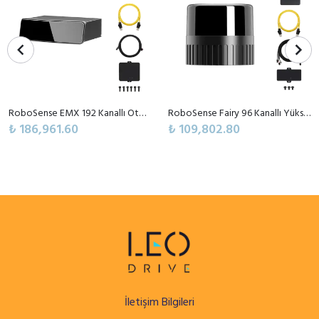
RoboSense EMX 192 Kanallı Otomotiv Sınıfı Yüksek Performanslı Dijital LiDAR Sensörü
RoboSense Fairy 96 Kanallı Yüksek Hassasiyetli Orta Menzilli Dijital LiDAR Sensörü
₺ 186,961.60
₺ 109,802.80
İletişim Bilgileri