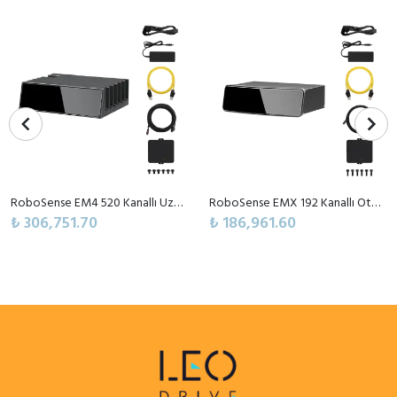
RoboSense EM4 520 Kanallı Uzun Menzilli Otomotiv Dijital LiDAR Sensörü
RoboSense EMX 192 Kanallı Otomotiv Sınıfı Yüksek Performanslı Dijital LiDAR Sensörü
₺ 306,751.70
₺ 186,961.60