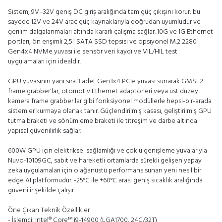
Sistem, 9V–32V geniş DC giriş aralığında tam güç çıkışını korur; bu
sayede 12V ve 24V araç güç kaynaklarıyla doğrudan uyumludur ve
gerilim dalgalanmaları altında kararlı çalışma sağlar. 10G ve 1G Ethernet
portları, ön erişimli 2,5" SATA SSD tepsisi ve opsiyonel M.2 2280
Gen4x4 NVMe yuvası ile sensör veri kaydı ve VIL/HIL test
uygulamaları için idealdir.
GPU yuvasının yanı sıra 3 adet Gen3x4 PCIe yuvası sunarak GMSL2
frame grabber'lar, otomotiv Ethernet adaptörleri veya üst düzey
kamera frame grabber'lar gibi fonksiyonel modüllerle hepsi-bir-arada
sistemler kurmaya olanak tanır. Güçlendirilmiş kasası, geliştirilmiş GPU
tutma braketi ve sönümleme braketi ile titreşim ve darbe altında
yapısal güvenilirlik sağlar.
600W GPU için elektriksel sağlamlığı ve çoklu genişleme yuvalarıyla
Nuvo-10109GC, sabit ve hareketli ortamlarda sürekli gelişen yapay
zeka uygulamaları için olağanüstü performans sunan yeni nesil bir
edge AI platformudur. -25°C ile +60°C arası geniş sıcaklık aralığında
güvenilir şekilde çalışır.
Öne Çıkan Teknik Özellikler
- İşlemci: Intel® Core™ i9-14900 (LGA1700, 24C/32T)