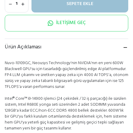
SEPETE EKLE
1
İLETİŞİME GEÇ
Ürün Açıklaması
Nuvo-10109GC, Neousys Technology'nin NVIDIA'nın en yeni 600W
Blackwell GPU'su için tasarladığı güçlendirilmiş edge AI platformudur.
FP4 LLM çıkarımı ve üretken yapay zeka için 4000 AI TOPS'a, otonom
sürüş ve yapay zeka tabanlı bilgisayarlı görü uygulamaları için ise 125
TFLOPS'a varan performans sunar.
Intel® Core™ i9-14900 işlemci (24 çekirdek / 32 iş parçacığı) ile sürülen
sistem, Intel R680E yonga seti üzerinden 2 adet SODIMM yuvasında
128GB'a kadar ECC/non-ECC DDR5 4800 bellek destekler. 600W'lık
bir GPU'yu farklı kurulum ortamlarında desteklemek için, hem sisteme
hem GPU'ya yeterli güç kapasitesi ve gelişmiş geçici tepki sağlayan
tamamen yeni bir güç tasarımı kullanır.