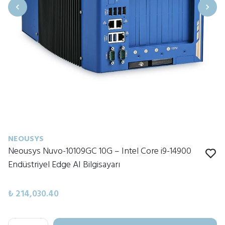
NEOUSYS
Neousys Nuvo-10109GC 10G – Intel Core i9-14900
Endüstriyel Edge AI Bilgisayarı
₺ 214,030.40