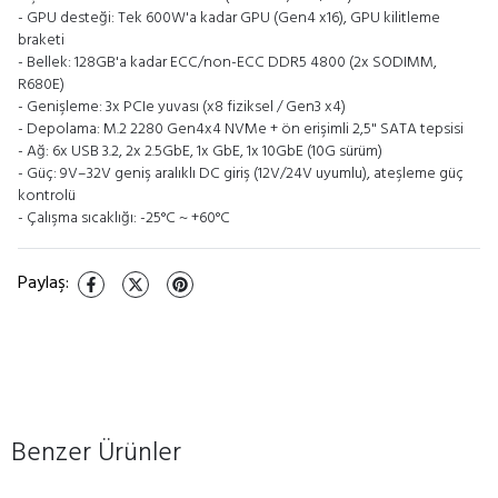
- GPU desteği: Tek 600W'a kadar GPU (Gen4 x16), GPU kilitleme
braketi
- Bellek: 128GB'a kadar ECC/non-ECC DDR5 4800 (2x SODIMM,
R680E)
- Genişleme: 3x PCIe yuvası (x8 fiziksel / Gen3 x4)
- Depolama: M.2 2280 Gen4x4 NVMe + ön erişimli 2,5" SATA tepsisi
- Ağ: 6x USB 3.2, 2x 2.5GbE, 1x GbE, 1x 10GbE (10G sürüm)
- Güç: 9V–32V geniş aralıklı DC giriş (12V/24V uyumlu), ateşleme güç
kontrolü
- Çalışma sıcaklığı: -25°C ~ +60°C
Paylaş
:
Benzer Ürünler