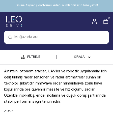
Online Alışveriş Platformu. Adetli alımlarınız için bize yazın!
0
|
FİLTRELE
SIRALA
Ainstein, otonom araçlar, UAV’ler ve robotik uygulamalar için
geliştirilmiş radar sensörleri ve radar altimetreler sunan bir
teknoloji şirketidir. mmWave radar mimarileriyle zorlu hava
koşullarında bile güvenilir mesafe ve hız ölçümü sağlar.
Özellikle iniş-kalkış, engel algılama ve düşük görüş şartlarında
stabil performans için tercih edilir.
2
Ürün