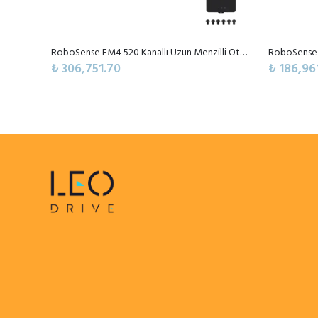
RoboSense EM4 520 Kanallı Uzun Menzilli Otomotiv Dijital LiDAR Sensörü
₺ 306,751.70
₺ 186,96