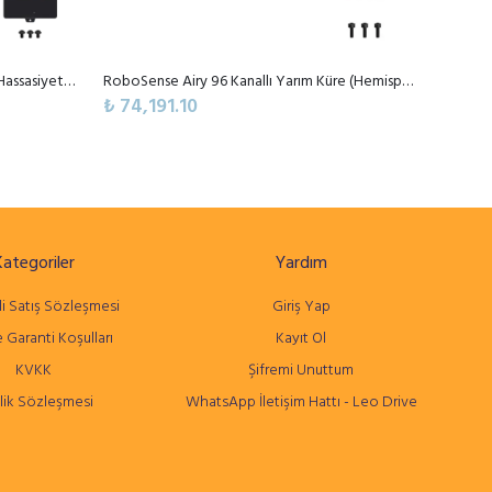
RoboSense Fairy 96 Kanallı Yüksek Hassasiyetli Orta Menzilli Dijital LiDAR Sensörü
RoboSense Airy 96 Kanallı Yarım Küre (Hemispherical) Dijital LiDAR Sensörü
₺ 74,191.10
₺ 74,1
Kategoriler
Yardım
i Satış Sözleşmesi
Giriş Yap
 Garanti Koşulları
Kayıt Ol
KVKK
Şifremi Unuttum
lik Sözleşmesi
WhatsApp İletişim Hattı - Leo Drive