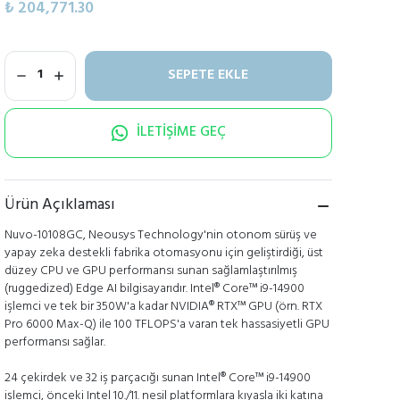
₺ 204,771.30
SEPETE EKLE
1
İLETİŞİME GEÇ
Ürün Açıklaması
Nuvo-10108GC, Neousys Technology'nin otonom sürüş ve
yapay zeka destekli fabrika otomasyonu için geliştirdiği, üst
düzey CPU ve GPU performansı sunan sağlamlaştırılmış
(ruggedized) Edge AI bilgisayarıdır. Intel® Core™ i9-14900
işlemci ve tek bir 350W'a kadar NVIDIA® RTX™ GPU (örn. RTX
Pro 6000 Max-Q) ile 100 TFLOPS'a varan tek hassasiyetli GPU
performansı sağlar.
24 çekirdek ve 32 iş parçacığı sunan Intel® Core™ i9-14900
işlemci, önceki Intel 10./11. nesil platformlara kıyasla iki katına