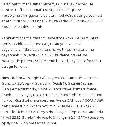
varan performans sunar. Sistem, ECC bellek desteği ile
kentsel trafikte otomatik sürüş gibi kritik görev
hesaplamalarını güvenle yürütür. Intel R680E yonga seti ile 2
adet SODIMM yuvasında 128GB'a kadar ECC/non-ECC DDR5
4800 bellek desteklenir.
Kanıtlanmış termal tasarımı sayesinde -25°C ile +60°C arası
geniş sıcaklık aralığında çalışır. Karayolu ve arazi
uygulamalarındaki sürekli sarsıntı ve titreşim koşullarına
dayanmak için yenilikçi bir GPU kilitleme braketi ve
Neousys'in patentli sönümleme braketi ile yüksek frekanslı
titreşimleri emer.
Nuvo-10108GC zengin G/Ç seçenekleri sunar: 6x USB 3.2
Gen2, 2x 2.5GbE, 1x GbE ve 1x 10GbE (10G sürüm) sunar.
Genişleme tarafında, GMSL2 / endüstriyel kamera frame
grabber'ları ve çeşitli ek kartlar için 3 adet ek PCIe yuvası (x8
fiziksel, Gen3 x4 sinyal) bulunur. Ayrıca CAN bus / COM / WiFi
genişlemesi için 2x tam boy mini PCIe ve 4G LTE / 5G NR
modülleri için 1x M.2 B key soketi sağlar. Depolama tarafında
1x M.2 2280 Gen4x4 NVMe, 1x ön erişimli 2,5" SATA tepsisi ve
opsiyonel 1x NVMe tepsisi sunar.