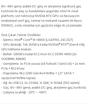
8V–48V geniş aralıklı DC giriş ve ateşleme (ignition) güç
kontrolü ile araç içi kurulumlara uygundur. Intel 14. nesil
platform, son teknoloji NVIDIA RTX GPU ve Neousys'in
endüstriyel sınıf güç, termal ve mekanik tasarımı ile Nuvo-
10108GC, zorlu ortamlar için güçlü bir edge AI çözümüdür.
Öne Çıkan Teknik Özellikler
- İşlemci: Intel® Core™ i9-14900 (LGA1700, 24C/32T)
- GPU desteği: Tek 350W'a kadar NVIDIA® RTX™ (Gen4 x16),
GPU kilitleme braketi
- Bellek: 128GB'a kadar ECC/non-ECC DDR5 4800 (2x
SODIMM, R680E)
- Genişleme: 3x PCIe yuvası (x8 fiziksel / Gen3 x4) + 2x mini
PCIe + M.2 B key
- Depolama: M.2 2280 Gen4x4 NVMe + 2,5" SATA +
opsiyonel NVMe tepsisi
- Ağ: 6x USB 3.2, 2x 2.5GbE, 1x GbE, 1x 10GbE (10G sürüm)
- Güç: 8V–48V geniş aralıklı DC giriş, ateşleme güç kontrolü
- Çalışma sıcaklığı: -25°C ~ +60°C