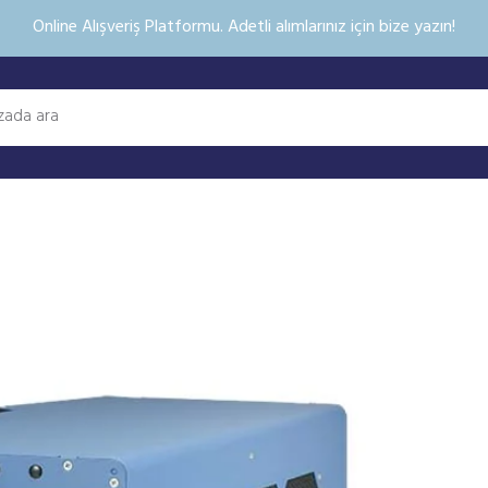
Online Alışveriş Platformu. Adetli alımlarınız için bize yazın!