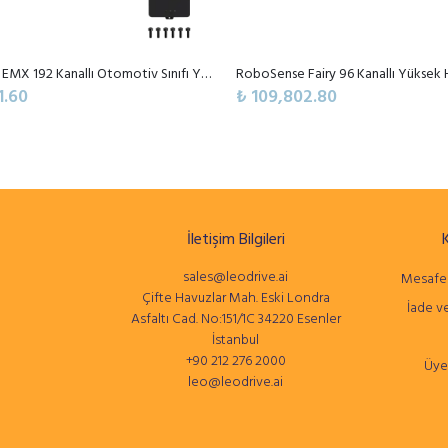
RoboSense EMX 192 Kanallı Otomotiv Sınıfı Yüksek Performanslı Dijital LiDAR Sensörü
1.60
₺ 109,802.80
İletişim Bilgileri
sales@leodrive.ai
Mesafel
Çifte Havuzlar Mah. Eski Londra
İade ve
Asfaltı Cad. No:151/1C 34220 Esenler
İstanbul
+90 212 276 2000
Üye
leo@leodrive.ai