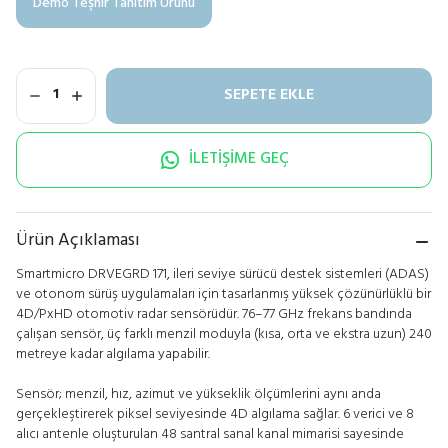
Demo Teşhir Tanıtım Ürünü
SEPETE EKLE
1
İLETİŞİME GEÇ
Ürün Açıklaması
Smartmicro DRVEGRD 171, ileri seviye sürücü destek sistemleri (ADAS)
ve otonom sürüş uygulamaları için tasarlanmış yüksek çözünürlüklü bir
4D/PxHD otomotiv radar sensörüdür. 76–77 GHz frekans bandında
çalışan sensör, üç farklı menzil moduyla (kısa, orta ve ekstra uzun) 240
metreye kadar algılama yapabilir.
Sensör; menzil, hız, azimut ve yükseklik ölçümlerini aynı anda
gerçekleştirerek piksel seviyesinde 4D algılama sağlar. 6 verici ve 8
alıcı antenle oluşturulan 48 santral sanal kanal mimarisi sayesinde