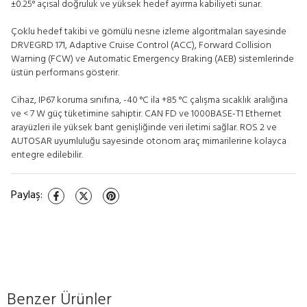
±0.25° açısal doğruluk ve yüksek hedef ayırma kabiliyeti sunar.
Çoklu hedef takibi ve gömülü nesne izleme algoritmaları sayesinde
DRVEGRD 171, Adaptive Cruise Control (ACC), Forward Collision
Warning (FCW) ve Automatic Emergency Braking (AEB) sistemlerinde
üstün performans gösterir.
Cihaz, IP67 koruma sınıfına, -40 °C ila +85 °C çalışma sıcaklık aralığına
ve < 7 W güç tüketimine sahiptir. CAN FD ve 1000BASE-T1 Ethernet
arayüzleri ile yüksek bant genişliğinde veri iletimi sağlar. ROS 2 ve
AUTOSAR uyumluluğu sayesinde otonom araç mimarilerine kolayca
entegre edilebilir.
Paylaş
:
Benzer Ürünler