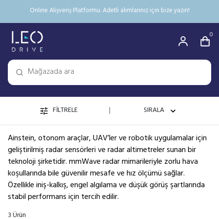
Online Alışveriş Platformu. Adetli alımlarınız için bize yazın!
0
|
FİLTRELE
SIRALA
Ainstein, otonom araçlar, UAV’ler ve robotik uygulamalar için
geliştirilmiş radar sensörleri ve radar altimetreler sunan bir
teknoloji şirketidir. mmWave radar mimarileriyle zorlu hava
koşullarında bile güvenilir mesafe ve hız ölçümü sağlar.
Özellikle iniş-kalkış, engel algılama ve düşük görüş şartlarında
stabil performans için tercih edilir.
3
Ürün