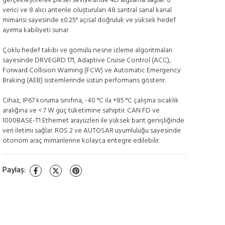
gerçekleştirerek piksel seviyesinde 4D algılama sağlar. 6
verici ve 8 alıcı antenle oluşturulan 48 santral sanal kanal
mimarisi sayesinde ±0.25° açısal doğruluk ve yüksek hedef
ayırma kabiliyeti sunar.
Çoklu hedef takibi ve gömülü nesne izleme algoritmaları
sayesinde DRVEGRD 171, Adaptive Cruise Control (ACC),
Forward Collision Warning (FCW) ve Automatic Emergency
Braking (AEB) sistemlerinde üstün performans gösterir.
Cihaz, IP67 koruma sınıfına, -40 °C ila +85 °C çalışma sıcaklık
aralığına ve < 7 W güç tüketimine sahiptir. CAN FD ve
1000BASE-T1 Ethernet arayüzleri ile yüksek bant genişliğinde
veri iletimi sağlar. ROS 2 ve AUTOSAR uyumluluğu sayesinde
otonom araç mimarilerine kolayca entegre edilebilir.
Paylaş
: