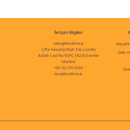
İletişim Bilgileri
sales@leodrive.ai
Mesafel
Çifte Havuzlar Mah. Eski Londra
İade ve
Asfaltı Cad. No:151/1C 34220 Esenler
İstanbul
+90 212 276 2000
Üye
leo@leodrive.ai