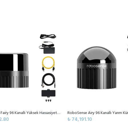
RoboSense Fairy 96 Kanallı Yüksek Hassasiyetli Orta Menzilli Dijital LiDAR Sensörü
2.80
₺ 74,191.10