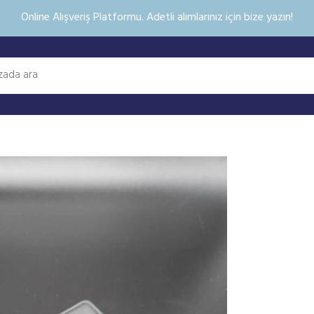
Online Alışveriş Platformu. Adetli alımlarınız için bize yazın!