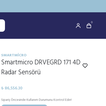
0
SMARTMICRO
Smartmicro DRVEGRD 171 4D
Radar Sensörü
₺ 86,556.30
Sipariş Öncesinde Kullanım Durumunu Kontrol Edin!