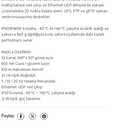
nokta/saniye veri çıkışı ve Ethernet UDP iletişimi ile yüksek
çözünürlüklü 3D nokta bulutu üretir. GPS, PTP ve gPTP zaman
senkronizasyonu destekler.
IP67/IP6K9K koruma, -40 °C ila +60 °C çalışma sıcaklık aralığı ve
yalnızca 890 g ağırlığıyla zorlu saha koşullarında dahi kararlı
performans sunar.
Başlıca Özellikler:
32 kanal, 360° x 90° görüş açısı
905 nm Class 1 güvenli lazer
100 m maksimum menzil
±1 cm tipik doğruluk
5 / 10 / 20 Hz tarama frekansları
Ethernet UDP veri çıkışı
IP67 koruma, -40 °C ~ +60 °C çalışma aralığı
12 W tipik güç tüketimi
Paylaş
: