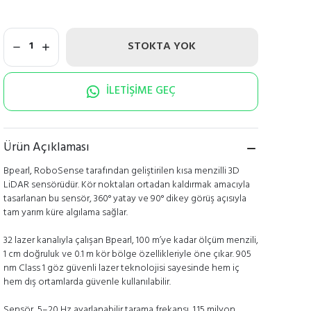
STOKTA YOK
1
İLETİŞİME GEÇ
Ürün Açıklaması
Bpearl, RoboSense tarafından geliştirilen kısa menzilli 3D
LiDAR sensörüdür. Kör noktaları ortadan kaldırmak amacıyla
tasarlanan bu sensör, 360° yatay ve 90° dikey görüş açısıyla
tam yarım küre algılama sağlar.
32 lazer kanalıyla çalışan Bpearl, 100 m’ye kadar ölçüm menzili,
1 cm doğruluk ve 0.1 m kör bölge özellikleriyle öne çıkar. 905
nm Class 1 göz güvenli lazer teknolojisi sayesinde hem iç
hem dış ortamlarda güvenle kullanılabilir.
Sensör, 5–20 Hz ayarlanabilir tarama frekansı, 1.15 milyon