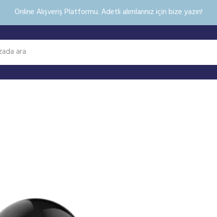
Online Alışveriş Platformu. Adetli alımlarınız için bize yazın!