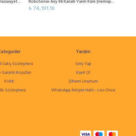
RoboSense Fairy 96 Kanallı Yüksek Hassasiyetli Orta Menzilli Dijital LiDAR Sensörü
RoboSense Airy 96 Kanallı Yarım Küre (Hemispherical) Dijital LiDAR Sensörü
₺ 74,191.10
₺ 74,1
Kategoriler
Yardım
i Satış Sözleşmesi
Giriş Yap
 Garanti Koşulları
Kayıt Ol
KVKK
Şifremi Unuttum
lik Sözleşmesi
WhatsApp İletişim Hattı - Leo Drive