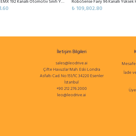
RoboSense EMX 192 Kanallı Otomotiv Sınıfı Yüksek Performanslı Dijital LiDAR Sensörü
1.60
₺ 109,802.80
İletişim Bilgileri
sales@leodrive.ai
Mesafel
Çifte Havuzlar Mah. Eski Londra
İade ve
Asfaltı Cad. No:151/1C 34220 Esenler
İstanbul
+90 212 276 2000
Üye
leo@leodrive.ai