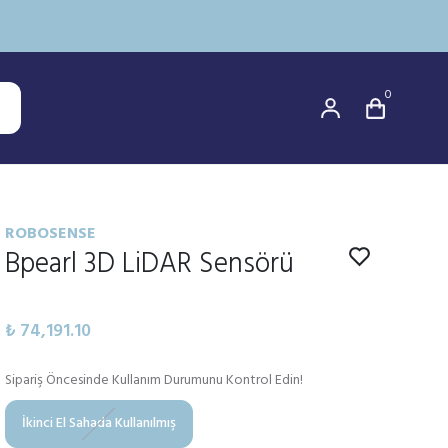
0
ROBOSENSE
Bpearl 3D LiDAR Sensörü
₺ 74,191.10
Sipariş Öncesinde Kullanım Durumunu Kontrol Edin!
İkinci El Sahada Kullanılmış