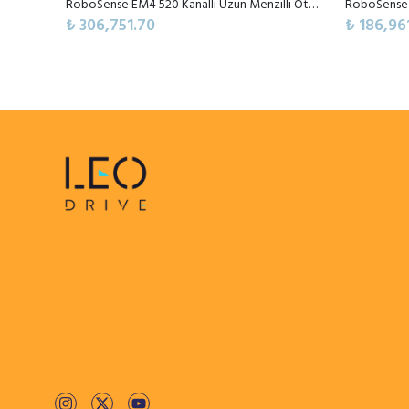
RoboSense EM4 520 Kanallı Uzun Menzilli Otomotiv Dijital LiDAR Sensörü
₺ 306,751.70
₺ 186,96